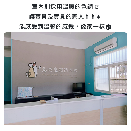
室內則採用溫暖的色調🎨
讓寶貝及寶貝的家人👨‍👩‍👧
能感受到溫馨的感覺，像家一樣🏠