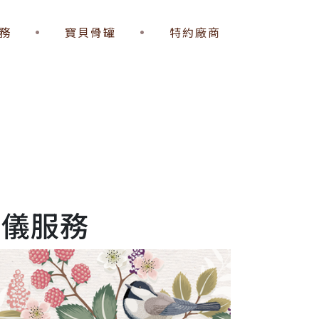
務
寶貝骨罐
特約廠商
務
禮儀服務