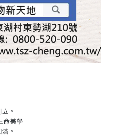
創立。
生命美學
圓滿。